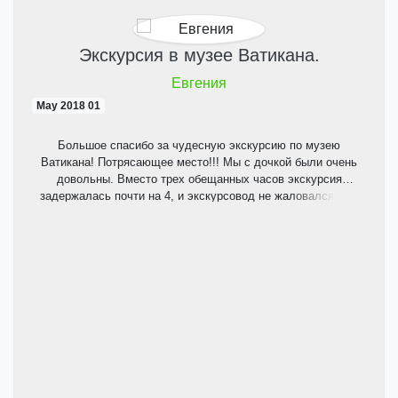
Экскурсия в музее Ватикана.
Евгения
01 May 2018
Большое спасибо за чудесную экскурсию по музею
Ватикана! Потрясающее место!!! Мы с дочкой были очень
довольны. Вместо трех обещанных часов экскурсия
задержалась почти на 4, и экскурсовод не жаловался, что
его задержали. Наоборот, старался ответить на все вопросы
и во время экскурсии, и после, несмотря на время.
Рассказывала интересно, очень обстоятельно, детально,
легко "оперируя" по памяти историческими датами, именами,
биографиями и событиями. Что очень похвально, доказывая
образованность гида! Василий, большое спасибо еще раз!
Мы всем нашим знакомым будем советовать вашу
экскурсию. Всех благ, Евгения и Наталья из Москвы.