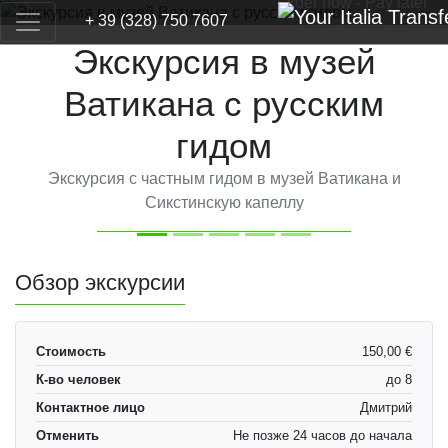
Order now - Pay later
+ 39 (328) 750 7607
Экскурсия в музей
Ватикана с русским
гидом
Экскурсия с частным гидом в музей Ватикана и
Сикстинскую капеллу
Previous
Next
Обзор экскурсии
Стоимость
150,00 €
К-во человек
до 8
Контактное лицо
Дмитрий
Отменить
Не позже 24 часов до начала