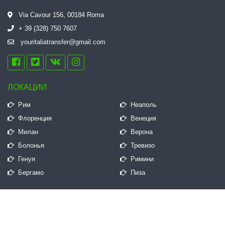
историческими датами, именами,
Via Cavour 156, 00184 Roma
биографиями и событиями. Что
+ 39 (328) 750 7607
очень похвально, доказывая
youritaliatransfer@gmail.com
образованность гида! Василий,
большое спасибо еще раз! Мы
всем нашим знакомым будем
советовать вашу экскурсию. Всех
ЛОКАЦИИ
благ, Евгения и Наталья из
Рим
Неаполь
Москвы.
Флоренция
Венеция
Милан
Верона
Болонья
Тревизо
Генуя
Римини
Бергамо
Пиза
БЫСТРЫЕ ССЫЛКИ
Часто задаваемые вопросы