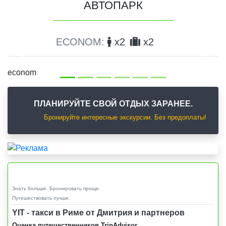
АВТОПАРК
COMFORT:
x3
x3
Предыдущий
След
ПЛАНИРУЙТЕ СВОЙ ОТДЫХ ЗАРАНЕЕ.
Бронируйте интересные экскурсии. Без предоплаты!
Знать больше. Бронировать проще.
Путешествовать лучше.
YIT - такси в Риме от Дмитрия и партнеров
Оценка путешественников TripAdvisor