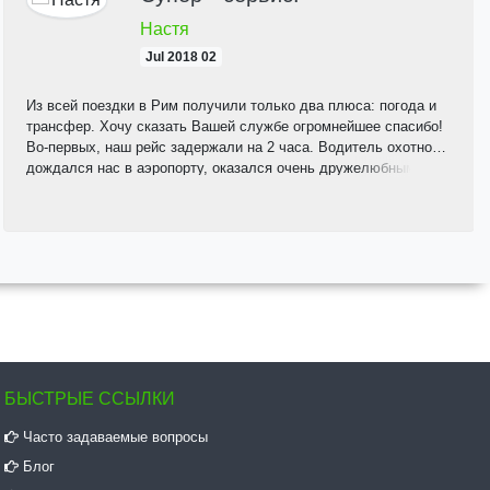
Настя
02 Jul 2018
Из всей поездки в Рим получили только два плюса: погода и
трансфер. Хочу сказать Вашей службе огромнейшее спасибо!
Во-первых, наш рейс задержали на 2 часа. Водитель охотно
дождался нас в аэропорту, оказался очень дружелюбным, и
без проблем довез нас до места, за что ему огромное спасибо!
С обратной дорогой было еще хуже: нас выселили из номера
раньше положенного времени. Спасибо, что Вы не отказали в
помощи и помогли раньше уехать в аэропорт. Большое
спасибо Ивану и Дмитрию за оперативность и понимание.
Поверьте, это дорогого стоит! К сожалению, мои приключения
на этом не закончились. Но, несмотря на все трудности, я все
равно планирую еще приехать в Рим, и обязательно выберу
только Ваш трансфер. Желаю Вам только процветания и
хороших клиентов. Спасибо!!!!!!
БЫСТРЫЕ ССЫЛКИ
Часто задаваемые вопросы
Блог