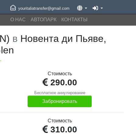
youritaliatransfer@gmail.com
О НАС
АВТОПАРК
КОНТАКТЫ
RN)
в
Новента ди Пьяве,
len
Стоимость
290.00
Бесплатное аннулирование
Забронировать
Стоимость
310.00