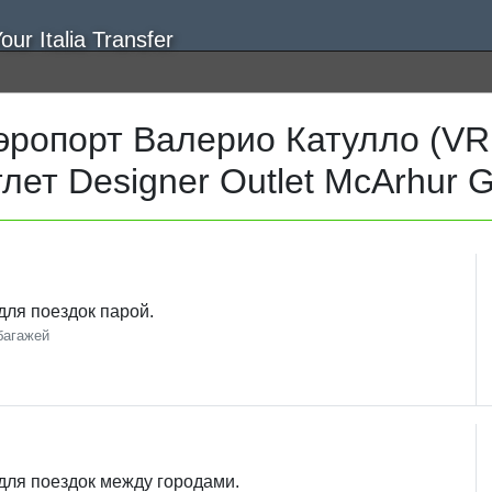
ропорт Валерио Катулло (V
тлет Designer Outlet McArhur G
ля поездок парой.
багажей
ля поездок между городами.