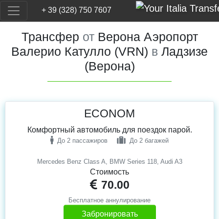
+ 39 (328) 750 7607
Трансфер
от
Верона Аэропорт
Валерио Катулло (VRN)
в
Ладзизе
(Верона)
ECONOM
Комфортный автомобиль для поездок парой.
До 2 пассажиров
До 2 багажей
Mercedes Benz Class A, BMW Series 118, Audi A3
Стоимость
70.00
Бесплатное аннулирование
Забронировать