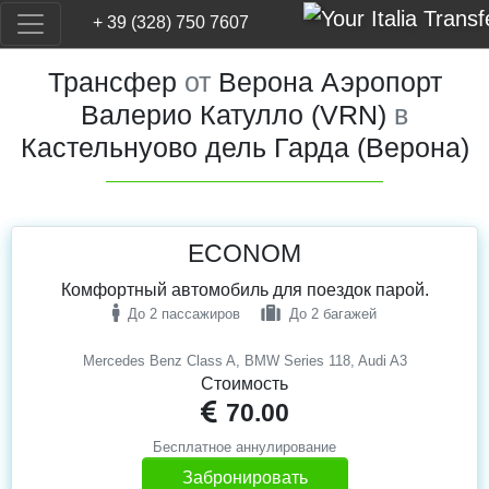
+ 39 (328) 750 7607
Трансфер
от
Верона Аэропорт
Валерио Катулло (VRN)
в
Кастельнуово дель Гарда (Верона)
ECONOM
Комфортный автомобиль для поездок парой.
До 2 пассажиров
До 2 багажей
Mercedes Benz Class A, BMW Series 118, Audi A3
Стоимость
70.00
Бесплатное аннулирование
Забронировать