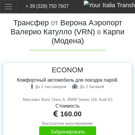
+ 39 (328) 750 7607
Трансфер
от
Верона Аэропорт
Валерио Катулло (VRN)
в
Карпи
(Модена)
ECONOM
Комфортный автомобиль для поездок парой.
До 2 пассажиров
До 2 багажей
Mercedes Benz Class A, BMW Series 118, Audi A3
Стоимость
160.00
Бесплатное аннулирование
Забронировать