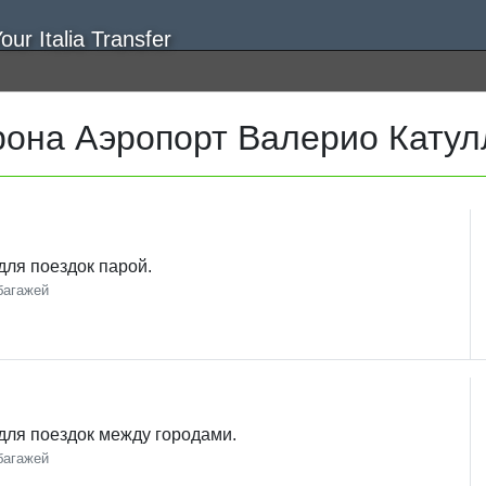
она Аэропорт Валерио Катул
ля поездок парой.
багажей
ля поездок между городами.
багажей