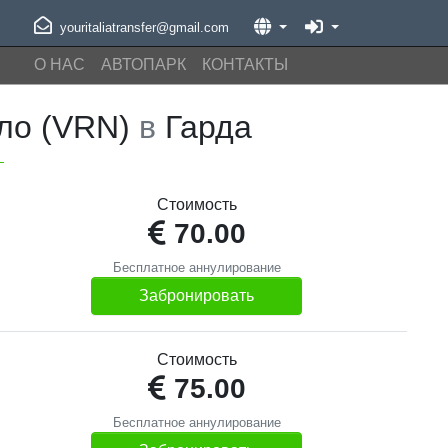
youritaliatransfer@gmail.com
О НАС
АВТОПАРК
КОНТАКТЫ
ло (VRN)
в
Гарда
Стоимость
70.00
Бесплатное аннулирование
Забронировать
Стоимость
75.00
Бесплатное аннулирование