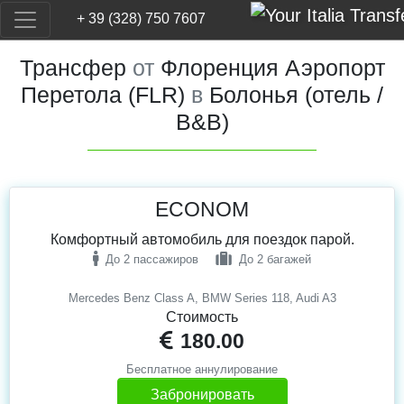
+ 39 (328) 750 7607
Трансфер
от
Флоренция Аэропорт
Перетола (FLR)
в
Болонья (отель /
B&B)
ECONOM
Комфортный автомобиль для поездок парой.
До 2 пассажиров
До 2 багажей
Mercedes Benz Class A, BMW Series 118, Audi A3
Стоимость
180.00
Бесплатное аннулирование
Забронировать