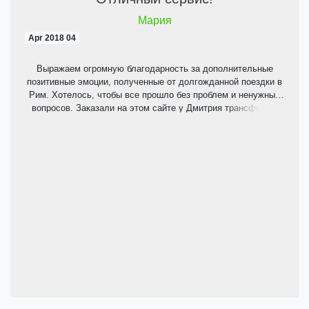
Мария
04 Apr 2018
Выражаем огромную благодарность за дополнительные
позитивные эмоции, полученные от долгожданной поездки в
Рим. Хотелось, чтобы все прошло без проблем и ненужных
вопросов. Заказали на этом сайте у Дмитрия трансфер по
маршруту аэропорт Фьюмичино-Рим-аэропорт Фьюмичино.
По приезду нас ждал водитель у информационной стойки в
аэропорту с моей фамилией на табличке, вежливый,
обходительный молодой человек, через 35 минут доставил
нас по указанному адресу. Дмитрий был постоянно на связи,
я попросила его подать обратный трансфер немного ранее
запланированного времени, ровно в указанный час еще один
вежливый, обходительный молодой водитель ждал нас у
нашего отеля и быстро доставил в аэропорт. Рекомендую
данный сервис всем планирующим свое путешествие в Рим.
Ведь поездка состоит из мелочей, составляющих цельную
картину воспоминаний!!!!!!! Спасибо, Дмитрий, Вам и Вашим
коллегам...