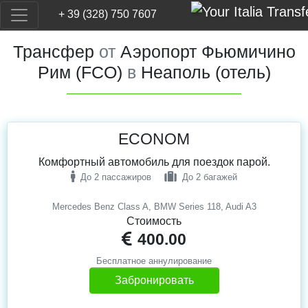
+ 39 (328) 750 7607
Трансфер
от
Аэропорт Фьюмичино
Рим (FCO)
в
Неаполь (отель)
ECONOM
Комфортный автомобиль для поездок парой.
До 2 пассажиров
До 2 багажей
Mercedes Benz Class A, BMW Series 118, Audi A3
Стоимость
400.00
Бесплатное аннулирование
Забронировать