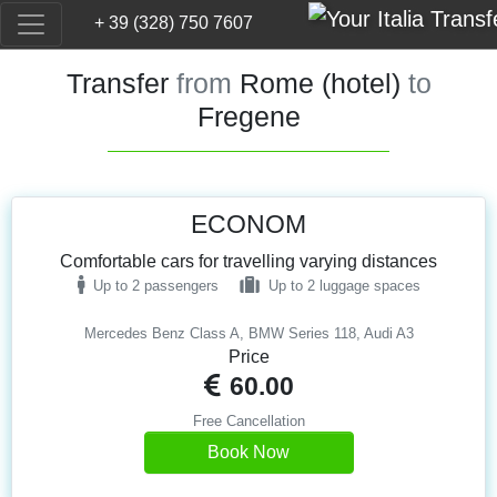
+ 39 (328) 750 7607
Transfer
from
Rome (hotel)
to
Fregene
ECONOM
Comfortable cars for travelling varying distances
Up to 2 passengers
Up to 2 luggage spaces
Mercedes Benz Class A, BMW Series 118, Audi A3
Price
60.00
Free Cancellation
Book Now