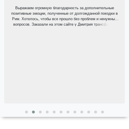
Выражаем огромную благодарность за дополнительные
позитивные эмоции, полученные от долгожданной поездки в
Рим. Хотелось, чтобы все прошло без проблем и ненужных
вопросов. Заказали на этом сайте у Дмитрия трансфер по
маршруту аэропорт Фьюмичино-Рим-аэропорт Фьюмичино.
По приезду нас ждал водитель у информационной стойки в
аэропорту с моей фамилией на табличке, вежливый,
обходительный молодой человек, через 35 минут доставил
нас по указанному адресу. Дмитрий был постоянно на связи,
я попросила его подать обратный трансфер немного ранее
запланированного времени, ровно в указанный час еще один
вежливый, обходительный молодой водитель ждал нас у
нашего отеля и быстро доставил в аэропорт. Рекомендую
данный сервис всем планирующим свое путешествие в Рим.
Ведь поездка состоит из мелочей, составляющих цельную
картину воспоминаний!!!!!!! Спасибо, Дмитрий, Вам и Вашим
коллегам...