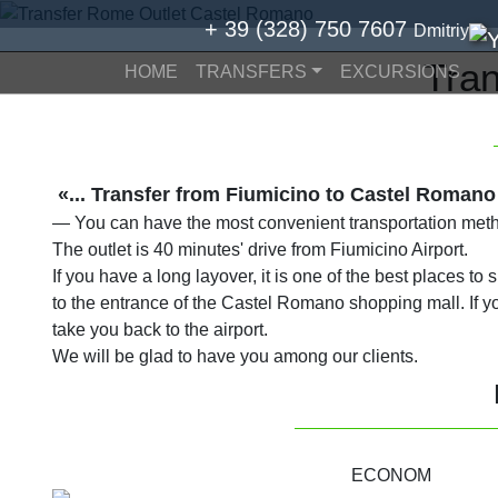
+ 39 (328) 750 7607
Dmitriy
Tra
HOME
TRANSFERS
EXCURSIONS
«... Transfer from Fiumicino to Castel Romano
— You can have the most convenient transportation met
The outlet is 40 minutes' drive from Fiumicino Airport.
If you have a long layover, it is one of the best places to 
to the entrance of the Castel Romano shopping mall. If y
take you back to the airport.
We will be glad to have you among our clients.
ECONOM