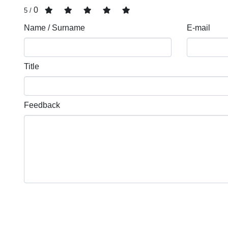
0
/ 5
Name / Surname
E-mail
Title
Feedback