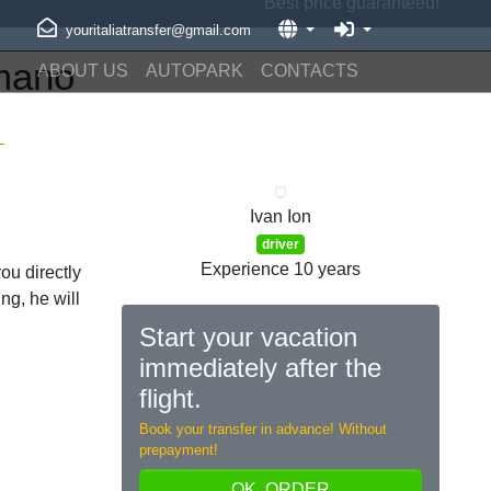
Best price guaranteed!
youritaliatransfer@gmail.com
mano
ABOUT US
AUTOPARK
CONTACTS
Ivan Ion
Previous
Next
driver
Experience 10 years
you directly
ng, he will
Start your vacation
immediately after the
flight.
Book your transfer in advance! Without
prepayment!
OK, ORDER