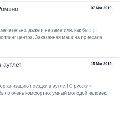
Романо
07 Mar 2019
мечательно, даже и не заметили, как быстро
шоппинг центра. Заказанная машина приехала
 оставленной заявке на сайте с нами сразу
и сообщили все детали встречи. Водитель хорошо
русском, что очень порадовало.
в аутлет
15 Mar 2019
организацию поездки в аутлет! С русским
было очень комфортно, умный молодой человек,
 автомобиль, отличный сервис.