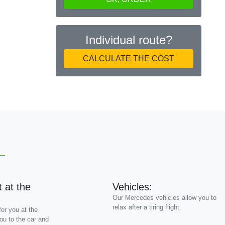
Individual route?
Next
CALCULATE THE COST
 at the
Vehicles:
Our Mercedes vehicles allow you to
relax after a tiring flight.
 for you at the
you to the car and