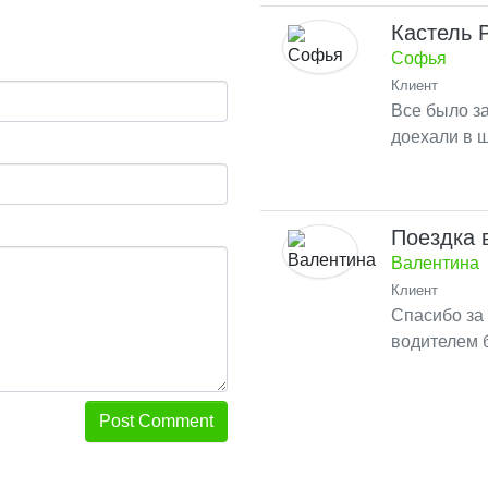
Кастель 
Софья
Клиент
Все было за
доехали в 
вовремя. По
связались 
говорит на 
Поездка 
Валентина
Клиент
Спасибо за 
водителем 
комфортный
Post Comment