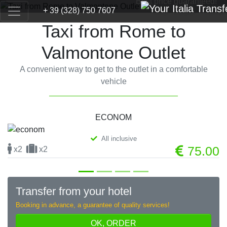
Best price guaranteed!
+ 39 (328) 750 7607
Taxi from Rome to
Valmontone Outlet
A convenient way to get to the outlet in a comfortable
vehicle
ECONOM
All inclusive
Previous
Next
75.00
x2
x2
x
Transfer from your hotel
Booking in advance, a guarantee of quality services!
OK, ORDER