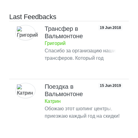
Last Feedbacks
Трансфер в
19 Jun 2018
Вальмонтоне
Григорий
Спасибо за организацию наших
трансферов. Который год
пользуюсь сервисом этой
компании, всегда все четко!
Очень комфортно и главное
Поездка в
15 Jun 2019
быстро довозят в аутлет
Вальмонтоне
Вальмонтоне, как на меня одна
Катрин
из самых лучших компаний,
Обожаю этот шопинг центры,
которой доводилось
приезжаю каждый год на скидки!
пользоваться.
Получается совместить приятное
с полезным. Заказываю